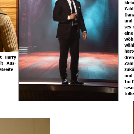
klei
Zahl
Dan
und
ses
eine
wöhn
wähl
hatt
t
Harry 
dreh
it
Aus-
Zahl
etseite
zukü
und 
Im
sesm
toll