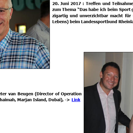
20.
Juni
2017
:
Treffen
und
Teilnahm
zum
Thema
“Das
habe
ich
beim
Sport
zigartig
und
unverzichtbar
macht
für
Lebens) beim Landessportbund Rheinlan
ter
van
Beugen
(Director
of
Operation 
Khaimah, Marjan Island, Dubai), ->
Link