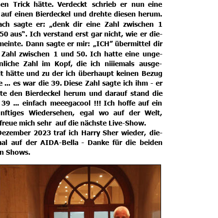
nen
Trick
hätte.
Verdeckt
schrieb
er
nun
eine 
auf
einen
Bierdeckel
und
drehte
diesen
herum. 
ach
sagte
er:
„denk
dir
eine
Zahl
zwischen
1 
50
aus“.
Ich
verstand
erst
gar
nicht,
wie
er
die-
meinte.
Dann
sagte
er
mir:
„ICH”
übermittel
dir 
Zahl
zwischen
1
und
50.
Ich
hatte
eine
unge-
liche
Zahl
im
Kopf,
die
ich
niiiemals
ausge-
t
hätte
und
zu
der
ich
überhaupt
keinen
Bezug 
e
...
es
war
die
39.
Diese
Zahl
sagte
ich
ihm
-
er 
te
den
Bierdeckel
herum
und
darauf
stand
die 
39
...
einfach
meeegacool
!!!
Ich
hoffe
auf
ein 
nftiges
Wiedersehen,
egal
wo
auf
der
Welt, 
freue mich sehr  auf die nächste Live-Show. 
Dezember
2023
traf
ich
Harry
Sher
wieder,
die-
al
auf
der
AIDA-Bella
-
Danke
für
die
beiden 
en Shows.