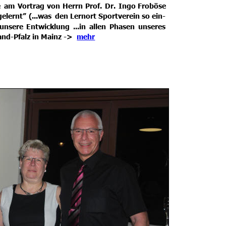
e
am
Vortrag
von
Herrn
Prof.
Dr.
Ingo
Froböse 
gelernt”
(...was
den
Lernort
Sportverein
so
ein-
unsere
Entwicklung
...in
allen
Phasen
unseres 
d-Pfalz in Mainz -> 
mehr