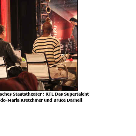
sches Staatstheater : RTL Das Supertalent
uido-Maria Kretchmer und Bruce Darnell