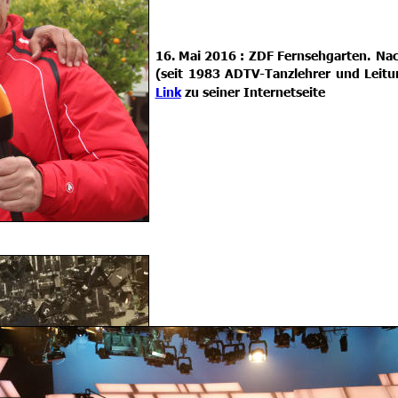
16.
Mai
2016
:
ZDF
Fernsehgarten.
Na
(seit
1983
ADTV-Tanzlehrer
und
Leit
Link
 zu seiner Internetseite