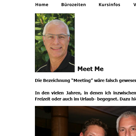
Meet Me
Die Bezeichnung “Meeting” wäre falsch gewesen
In
den
vielen
Jahren,
in
denen
ich
inzwische
Freizeit oder auch im Urlaub- begegnet. Dazu hie