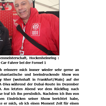
nmeisterschaft,
Hockenheimring
: 
-Car-Fahrer bei der Formel 1
ch
erinnere
mich
immer
wieder
sehr
gerne
an 
phantastische
und
beeindruckende
Show
von 
y
Sher
(wohnhaft
in
Frankfurt/Main)
auf
der 
A-Diva
während
der
Dubai-Route
im
Dezember 
.
Am
letzten
Abend
vor
dem
Rückflug
nach 
se
traf
ich
ihn
persönlich.
Nachdem
ich
ihm
von 
nen
Eindrücken
seiner
Show
berichtet
habe, 
te
er
mich,
ob
ich
einen
Moment
Zeit
für
einen 