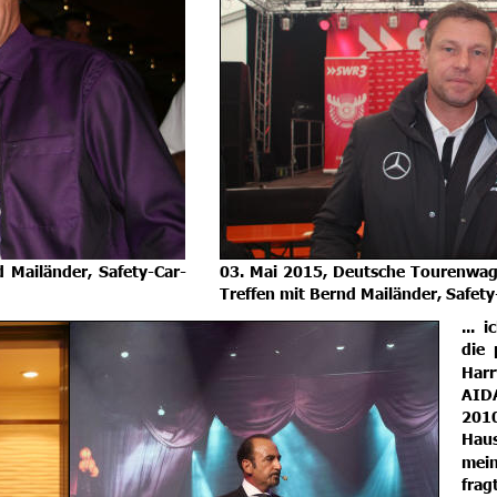
d
Mailänder,
Safety-Car-
03.
Mai
2015,
Deutsche
Tourenwage
Treffen mit Bernd Mailänder, Safety
...
i
die
Harr
AID
2010
Hau
mei
frag