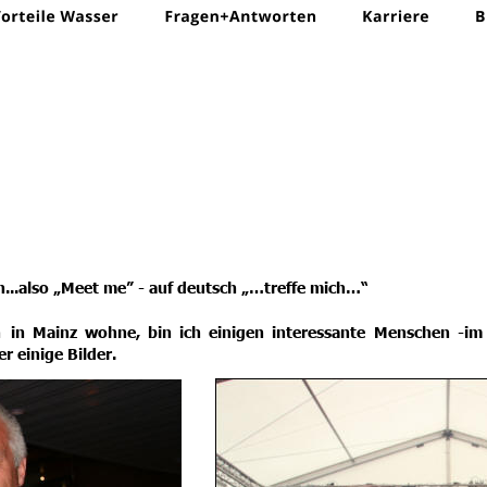
...also „Meet me” - auf deutsch „…treffe mich…“
n
in
Mainz
wohne,
bin
ich
einigen
interessante
Menschen
-im
r einige Bilder.