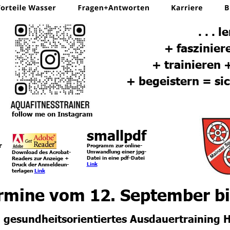
. . . 
+ faszinier
+ trainieren 
+ begeistern = sic
follow me on Instagram
smallpdf
r 
Programm zur online-
Umwandlung einer jpg- 
Download des Acrobat-
Datei in eine pdf-Datei 
Readers zur Anzeige +
Link
Druck der Anmeldeun-
terlagen 
Link
rmine vom 12. September b
gesundheitsorientiertes Ausdauertraining H