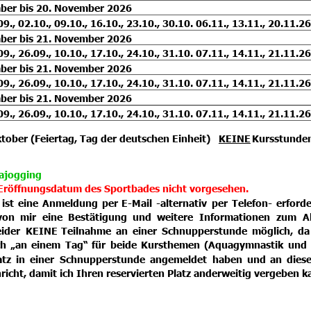
ber bis 20. November 2026
09., 02.10., 09.10., 16.10., 23.10., 30.10. 06.11., 13.11., 20.11.26
ber bis 21. November 2026
09., 26.09., 10.10., 17.10., 24.10., 31.10. 07.11., 14.11., 21.11.26
ber bis 21. November 2026
09., 26.09., 10.10., 17.10., 24.10., 31.10. 07.11., 14.11., 21.11.26
ber bis 21. November 2026
09., 26.09., 10.10., 17.10., 24.10., 31.10. 07.11., 14.11., 21.11.26
tober (Feiertag, Tag der deutschen Einheit) 
KEINE
 Kursstunden
ajogging
 Eröffnungsdatum des Sportbades nicht vorgesehen. 
ist
eine
Anmeldung
per
E-Mail
-alternativ
per
Telefon-
erforde
von
mir
eine
Bestätigung
und
weitere
Informationen
zum
A
eider
KEINE
Teilnahme
an
einer
Schnupperstunde
möglich,
da
ch
„an
einem
Tag“
für
beide
Kursthemen
(Aquagymnastik
und
atz
in
einer
Schnupperstunde
angemeldet
haben
und
an
dies
icht, damit ich Ihren reservierten Platz anderweitig vergeben k