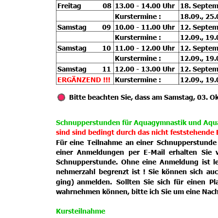
Freitag           08
13.00 - 14.00 Uhr
18. Septem
Kurstermine :
18.09., 25.
Samstag        09
10.00 - 11.00 Uhr
12. Septem
Kurstermine :
12.09., 19.
Samstag        10
11.00 - 12.00 Uhr
12. Septem
Kurstermine :
12.09., 19.
Samstag        11
12.00 - 13.00 Uhr
12. Septem
ERGÄNZEND !!!
Kurstermine :
12.09., 19.
Bitte beachten Sie, dass am Samstag, 03. Ok
Schnupperstunden für Aquagymnastik und Aqu
sind 
sind bedingt durch das nicht feststehende
Für
eine
Teilnahme
an
einer
Schnupperstunde
einer
Anmeldungen
per
E-Mail
erhalten
Sie
Schnupperstunde.
Ohne
eine
Anmeldung
ist
l
nehmerzahl
begrenzt
ist
!
Sie
können
sich
au
ging)
anmelden.
Sollten
Sie
sich
für
einen
Pl
wahrnehmen können, bitte ich Sie um eine Nachr
Kursteilnahme